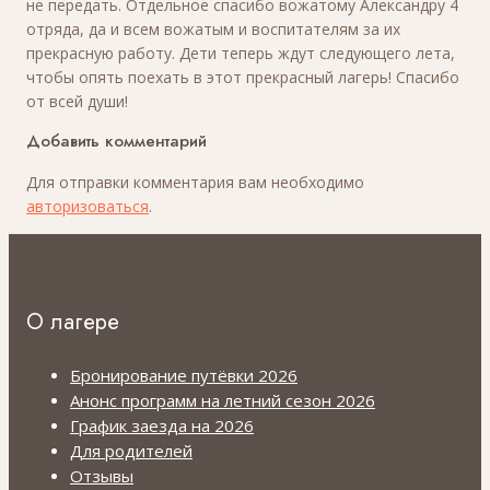
не передать. Отдельное спасибо вожатому Александру 4
отряда, да и всем вожатым и воспитателям за их
прекрасную работу. Дети теперь ждут следующего лета,
чтобы опять поехать в этот прекрасный лагерь! Спасибо
от всей души!
Добавить комментарий
Для отправки комментария вам необходимо
авторизоваться
.
О лагере
Бронирование путёвки 2026
Анонс программ на летний сезон 2026
График заезда на 2026
Для родителей
Отзывы